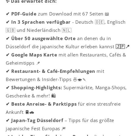
✨ Das erwartet dich:
✔ PDF-Guide
zum Download mit 67 Seiten 📖
✔ In 3 Sprachen verfügbar
- Deutsch 🇩🇪, Englisch
🇬🇧 und Niederländisch 🇳🇱
✔ Über 50 ausgewählte Orte
an denen du in
Düsseldorf die japanische Kultur erleben kannst
🇯🇵📍
✔ Google Maps Karte
mit allen Restaurants, Cafés &
Geheimtipps 📌
✔ Restaurant- & Café-Empfehlungen
mit
Bewertungen & Insider-Tipps 🍜🍣🍡
✔ Shopping-Highlights:
Supermärkte, Manga-Shops,
Geschenke & mehr! 🛍️
✔ Beste Anreise- & Parktipps
für eine stressfreie
Ankunft
🚆🚗
✔ Japan-Tag Düsseldorf
– Tipps für das größte
japanische Fest Europas 🎆