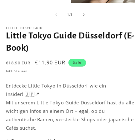
Medien
Medien
1
2
von
in
in
1
/
5
Modal
Modal
öffnen
öffnen
LITTLE TOKYO GUIDE
Little Tokyo Guide Düsseldorf (E-
Book)
Normaler
Verkaufspreis
€11,90 EUR
Sale
€18,90 EUR
Preis
Inkl. Steuern.
Entdecke Little Tokyo in Düsseldorf wie ein
Insider!
🇯🇵📍
Mit unserem Little Tokyo Guide Düsseldorf hast du alle
wichtigen Infos an einem Ort – egal, ob du
authentische Ramen, versteckte Shops oder japanische
Cafés suchst.